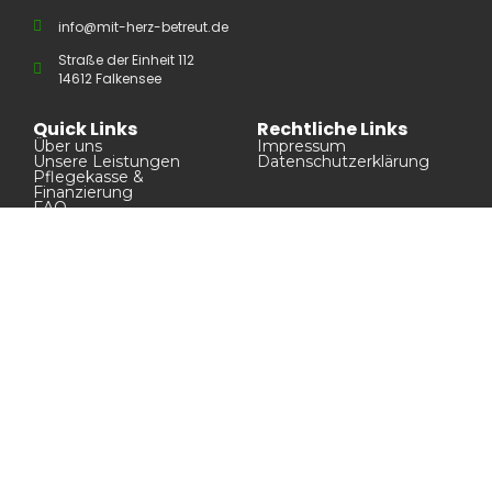
info@mit-herz-betreut.de
Straße der Einheit 112
14612 Falkensee
Quick Links
Rechtliche Links
Über uns
Impressum
Unsere Leistungen
Datenschutzerklärung
Pflegekasse &
Finanzierung
FAQ
Kontakt zu uns
Bürozeiten:
Montag - Freitag 8 Uhr - 14 Uhr
Wir haben Erfahrung im Umgang mit Kindern, Senioren und
Menschen mit körperlichen Einschränkungen.
Rufen Sie uns an!
© 2026 Betreuung mit Herz